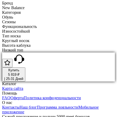
Бренд
New Balance
Категория
Обувь
Сезоны
Функциональность
Износостойкий
Тип носка
Круглый носок
Высота каблука
Низкий топ
Купить
5 819 ₽
|
25-31 Дней
Каталог
Карта сайта
Помощь
FAQ
Оферта
Политика конфиденциальности
О нас
Контакты
Наш блог
Программа лояльности
Мобильное
приложение
Скачай приложение и получи 5000 meet-бонусов