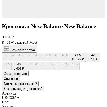
Кроссовки New Balance New Balance
9 401 ₽
8 461 ₽
с картой Meet
Размерная сетка
36
37
37.5
38
38.5
39.5
40
40.5
41.5
42
--
--
--
--
--
--
--
--
10 176 ₽
9 796 ₽
42.5
43
44
44.5
45
45.5
46.5
47.5
--
--
--
--
--
--
--
9 401 ₽
Характеристики
Описание
Где мы берем товары?
Как происходит доставка?
Артикул
URC30AA
Пол
Унисекс