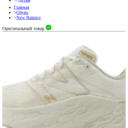
Детям
Главная
>
Обувь
>
New Balance
Оригинальный товар