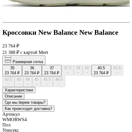
Кроссовки New Balance New Balance
23 764 ₽
21 388 ₽
с картой Meet
Размерная сетка
35
36
37
37.5
38
40
40.5
41.5
--
--
--
--
23 764 ₽
23 764 ₽
23 764 ₽
23 764 ₽
42.5
43
44
45
45.5
46.5
--
--
--
--
--
--
Характеристики
Описание
Где мы берем товары?
Как происходит доставка?
Артикул
WMORWS4
Пол
Унисекс