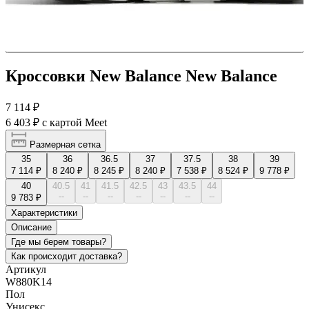
Кроссовки New Balance New Balance
7 114 ₽
6 403 ₽
с картой Meet
Размерная сетка
35
36
36.5
37
37.5
38
39
7 114 ₽
8 240 ₽
8 245 ₽
8 240 ₽
7 538 ₽
8 524 ₽
9 778 ₽
40
40.5
41
41.5
42.5
43
43.5
44
--
--
--
--
--
--
--
9 783 ₽
Характеристики
Описание
Где мы берем товары?
Как происходит доставка?
Артикул
W880K14
Пол
Унисекс