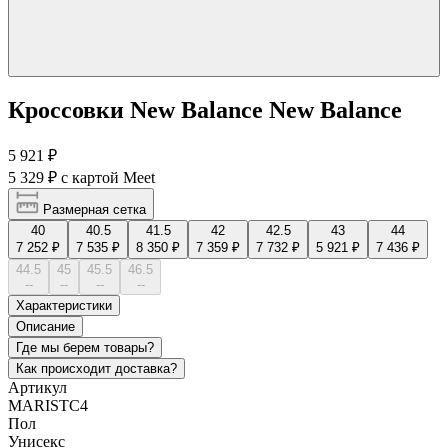
Кроссовки New Balance New Balance
5 921 ₽
5 329 ₽
с картой Meet
Размерная сетка
40
40.5
41.5
42
42.5
43
44
7 252 ₽
7 535 ₽
8 350 ₽
7 359 ₽
7 732 ₽
5 921 ₽
7 436 ₽
44.5
45
45.5
46.5
--
--
--
--
Характеристики
Описание
Где мы берем товары?
Как происходит доставка?
Артикул
MARISTC4
Пол
Унисекс