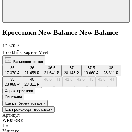
Кроссовки New Balance New Balance
17 370 ₽
15 633 ₽
с картой Meet
Размерная сетка
35
36
36.5
37
37.5
38
17 370 ₽
21 458 ₽
21 641 ₽
28 143 ₽
19 660 ₽
28 311 ₽
39
40
40.5
41
41.5
42.5
43
43.5
44
--
--
--
--
--
--
--
23 995 ₽
28 311 ₽
Характеристики
Описание
Где мы берем товары?
Как происходит доставка?
Артикул
WR993BK
Пол
Унисекс