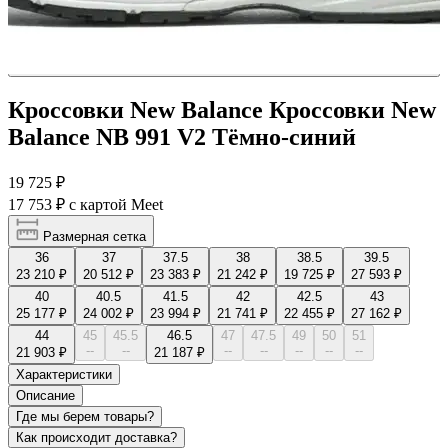
Кроссовки New Balance Кроссовки New
Balance NB 991 V2 Тёмно-синий
19 725 ₽
17 753 ₽
с картой Meet
Размерная сетка
36
37
37.5
38
38.5
39.5
23 210 ₽
20 512 ₽
23 383 ₽
21 242 ₽
19 725 ₽
27 593 ₽
40
40.5
41.5
42
42.5
43
25 177 ₽
24 002 ₽
23 994 ₽
21 741 ₽
22 455 ₽
27 162 ₽
44
45
45.5
46.5
47
47.5
49
50
51
--
--
--
--
--
--
--
21 903 ₽
21 187 ₽
Характеристики
Описание
Где мы берем товары?
Как происходит доставка?