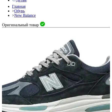
Детям
Главная
>
Обувь
>
New Balance
Оригинальный товар