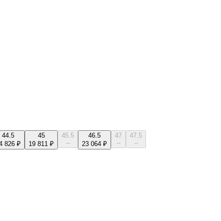
44.5
45
45.5
46.5
47
47.5
--
--
--
4 826 ₽
19 811 ₽
23 064 ₽