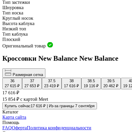
Тип застежки
Шнуровка
Тип носка
Круглый носок
Высота каблука
Низкий топ
Тип каблука
Плоский
Оригинальный товар
Кроссовки New Balance New Balance
Размерная сетка
36
37
37.5
38
38.5
39.5
4
27 615 ₽
27 653 ₽
23 419 ₽
17 616 ₽
19 116 ₽
20 462 ₽
19 1
17 616 ₽
15 854 ₽
с картой Meet
Купить сейчас
17 616 ₽ | Из-за границы 7 сентября
Каталог
Карта сайта
Помощь
FAQ
Оферта
Политика конфиденциальности