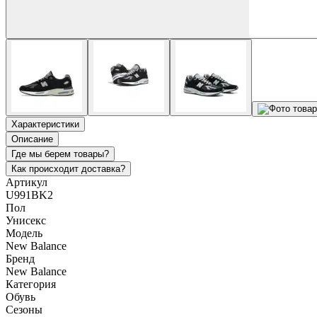
Характеристики
Описание
Где мы берем товары?
Как происходит доставка?
Артикул
U991BK2
Пол
Унисекс
Модель
New Balance
Бренд
New Balance
Категория
Обувь
Сезоны