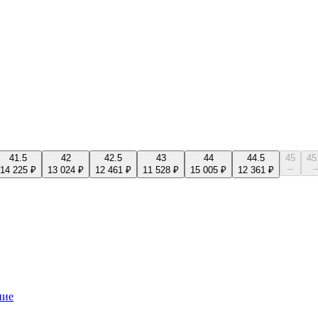
41.5
42
42.5
43
44
44.5
45
45
--
-
14 225 ₽
13 024 ₽
12 461 ₽
11 528 ₽
15 005 ₽
12 361 ₽
ние