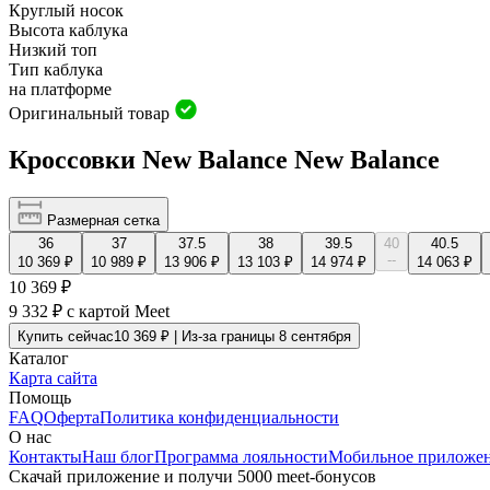
Круглый носок
Высота каблука
Низкий топ
Тип каблука
на платформе
Оригинальный товар
Кроссовки New Balance New Balance
Размерная сетка
36
37
37.5
38
39.5
40
40.5
--
10 369 ₽
10 989 ₽
13 906 ₽
13 103 ₽
14 974 ₽
14 063 ₽
10 369 ₽
9 332 ₽
с картой Meet
Купить сейчас
10 369 ₽ | Из-за границы 8 сентября
Каталог
Карта сайта
Помощь
FAQ
Оферта
Политика конфиденциальности
О нас
Контакты
Наш блог
Программа лояльности
Мобильное приложе
Скачай приложение и получи 5000 meet-бонусов