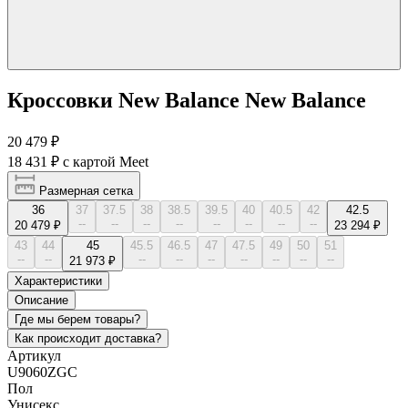
Кроссовки New Balance New Balance
20 479 ₽
18 431 ₽
с картой Meet
Размерная сетка
36
37
37.5
38
38.5
39.5
40
40.5
42
42.5
--
--
--
--
--
--
--
--
20 479 ₽
23 294 ₽
43
44
45
45.5
46.5
47
47.5
49
50
51
--
--
--
--
--
--
--
--
--
21 973 ₽
Характеристики
Описание
Где мы берем товары?
Как происходит доставка?
Артикул
U9060ZGC
Пол
Унисекс