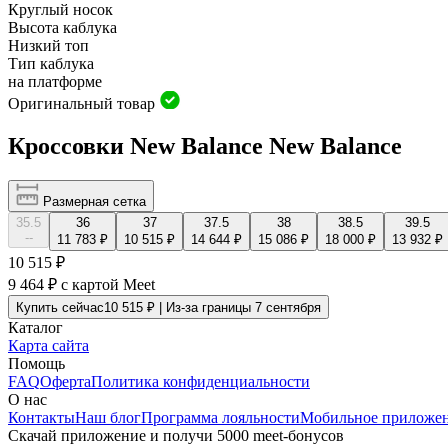
Круглый носок
Высота каблука
Низкий топ
Тип каблука
на платформе
Оригинальный товар
Кроссовки New Balance New Balance
Размерная сетка
35.5
36
37
37.5
38
38.5
39.5
--
11 783 ₽
10 515 ₽
14 644 ₽
15 086 ₽
18 000 ₽
13 932 ₽
10 515 ₽
9 464 ₽
с картой Meet
Купить сейчас
10 515 ₽ | Из-за границы 7 сентября
Каталог
Карта сайта
Помощь
FAQ
Оферта
Политика конфиденциальности
О нас
Контакты
Наш блог
Программа лояльности
Мобильное приложе
Скачай приложение и получи 5000 meet-бонусов