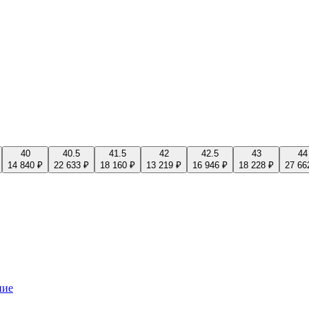
40
40.5
41.5
42
42.5
43
44
14 840 ₽
22 633 ₽
18 160 ₽
13 219 ₽
16 946 ₽
18 228 ₽
27 66
ние