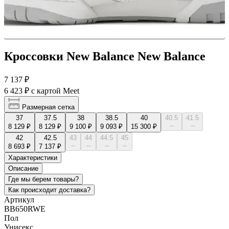
Кроссовки New Balance New Balance
7 137 ₽
6 423 ₽
с картой Meet
Размерная сетка
37
37.5
38
38.5
40
40.5
41.5
--
--
8 129 ₽
8 129 ₽
9 100 ₽
9 093 ₽
15 300 ₽
42
42.5
43
44
44.5
45
--
--
--
--
8 693 ₽
7 137 ₽
Характеристики
Описание
Где мы берем товары?
Как происходит доставка?
Артикул
BB650RWE
Пол
Унисекс