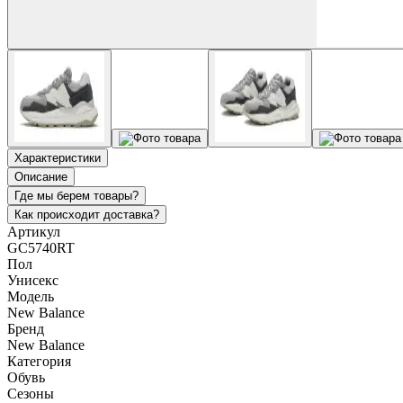
Характеристики
Описание
Где мы берем товары?
Как происходит доставка?
Артикул
GC5740RT
Пол
Унисекс
Модель
New Balance
Бренд
New Balance
Категория
Обувь
Сезоны