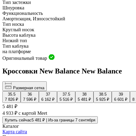
Тип застежки
Шнуровка
Функциональность
Амортизация, Износостойкий
Тип носка
Круглый носок
Высота каблука
Низкий топ
Тип каблука
на платформе
Оригинальный товар
Кроссовки New Balance New Balance
Размерная сетка
35.5
36
37
37.5
38
38.5
39
7 826 ₽
7 596 ₽
6 162 ₽
5 516 ₽
5 481 ₽
5 925 ₽
6 601 ₽
8
5 481 ₽
4 933 ₽
с картой Meet
Купить сейчас
5 481 ₽ | Из-за границы 7 сентября
Каталог
Карта сайта