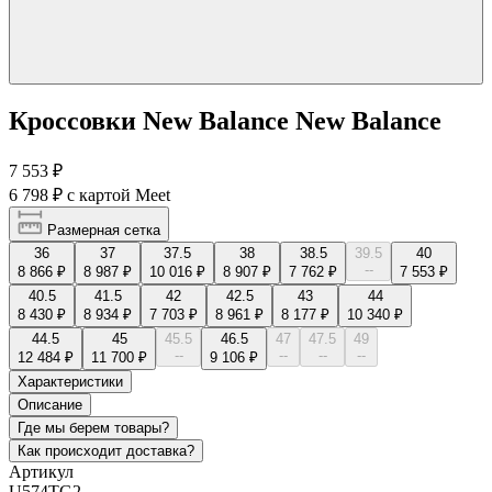
Кроссовки New Balance New Balance
7 553 ₽
6 798 ₽
с картой Meet
Размерная сетка
36
37
37.5
38
38.5
39.5
40
--
8 866 ₽
8 987 ₽
10 016 ₽
8 907 ₽
7 762 ₽
7 553 ₽
40.5
41.5
42
42.5
43
44
8 430 ₽
8 934 ₽
7 703 ₽
8 961 ₽
8 177 ₽
10 340 ₽
44.5
45
45.5
46.5
47
47.5
49
--
--
--
--
12 484 ₽
11 700 ₽
9 106 ₽
Характеристики
Описание
Где мы берем товары?
Как происходит доставка?
Артикул
U574TG2