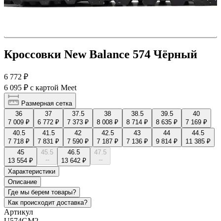
Кроссовки New Balance 574 Чёрный
6 772 ₽
6 095 ₽
с картой Meet
Размерная сетка
36
37
37.5
38
38.5
39.5
40
7 009 ₽
6 772 ₽
7 373 ₽
8 008 ₽
8 714 ₽
8 635 ₽
7 169 ₽
40.5
41.5
42
42.5
43
44
44.5
7 718 ₽
7 831 ₽
7 590 ₽
7 187 ₽
7 136 ₽
9 814 ₽
11 385 ₽
45
45.5
46.5
47.5
--
--
13 554 ₽
13 642 ₽
Характеристики
Описание
Где мы берем товары?
Как происходит доставка?
Артикул
U574GM2