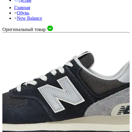
Детям
Главная
>
Обувь
>
New Balance
Оригинальный товар