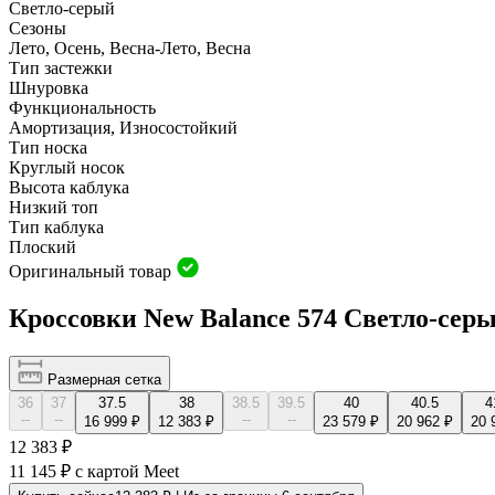
Светло-серый
Сезоны
Лето, Осень, Весна-Лето, Весна
Тип застежки
Шнуровка
Функциональность
Амортизация, Износостойкий
Тип носка
Круглый носок
Высота каблука
Низкий топ
Тип каблука
Плоский
Оригинальный товар
Кроссовки New Balance 574 Светло-сер
Размерная сетка
36
37
37.5
38
38.5
39.5
40
40.5
4
--
--
--
--
16 999 ₽
12 383 ₽
23 579 ₽
20 962 ₽
20 
12 383 ₽
11 145 ₽
с картой Meet