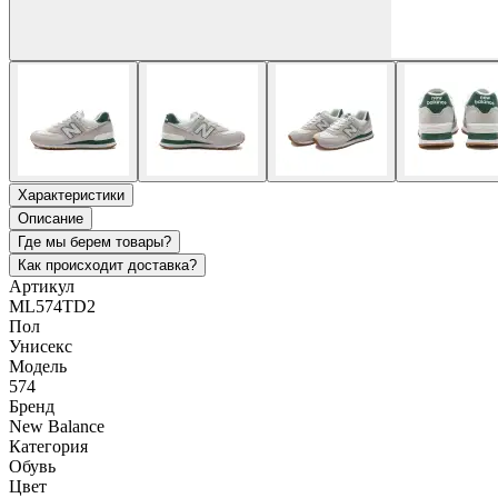
Характеристики
Описание
Где мы берем товары?
Как происходит доставка?
Артикул
ML574TD2
Пол
Унисекс
Модель
574
Бренд
New Balance
Категория
Обувь
Цвет