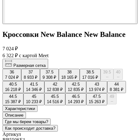
Кроссовки New Balance New Balance
7 024 ₽
6 322 ₽
с картой Meet
Размерная сетка
36
37
37.5
38
38.5
39.5
40
--
--
7 024 ₽
8 933 ₽
9 308 ₽
18 165 ₽
17 016 ₽
40.5
41.5
42
42.5
43
44
16 218 ₽
14 346 ₽
12 838 ₽
12 835 ₽
13 974 ₽
8 381 ₽
44.5
45
45.5
46.5
47.5
49
--
15 387 ₽
10 233 ₽
14 516 ₽
14 293 ₽
15 263 ₽
Характеристики
Описание
Где мы берем товары?
Как происходит доставка?
Артикул
BB550SE1