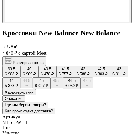
Кроссовки New Balance New Balance
5 378 ₽
4 840 ₽
с картой Meet
Размерная сетка
39.5
40
40.5
41.5
42
42.5
43
6 908 ₽
6 969 ₽
6 470 ₽
5 757 ₽
6 588 ₽
6 303 ₽
6 911 ₽
44
44.5
45
45.5
46.5
47.5
--
--
--
5 378 ₽
6 927 ₽
6 959 ₽
Характеристики
Описание
Где мы берем товары?
Как происходит доставка?
Артикул
ML515WHT
Пол
Унисекс