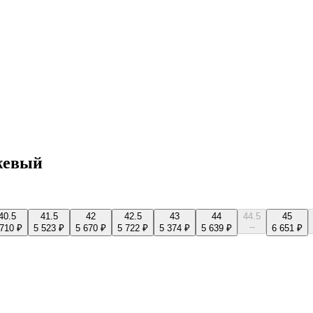
жевый
40.5
41.5
42
42.5
43
44
44.5
45
--
 710 ₽
5 523 ₽
5 670 ₽
5 722 ₽
5 374 ₽
5 639 ₽
6 651 ₽