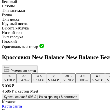
Бежевый
Сезоны
Тип застежки
Ручка
Тип носка
Круглый носок
Высота каблука
Низкий топ
Тип каблука
Плоский
Оригинальный товар
Кроссовки New Balance New Balance Бе
Размерная сетка
36
37
37.5
38
38.5
39.5
40
5 128 ₽
6 474 ₽
5 141 ₽
5 414 ₽
5 579 ₽
5 096 ₽
5 593 ₽
5
5 096 ₽
4 586 ₽
с картой Meet
Купить сейчас
5 096 ₽ | Из-за границы 8 сентября
Каталог
Карта сайта