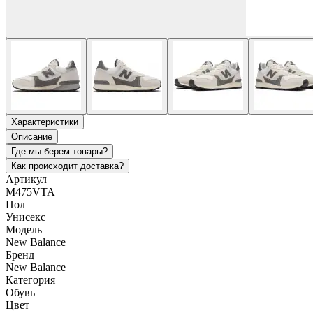
Характеристики
Описание
Где мы берем товары?
Как происходит доставка?
Артикул
M475VTA
Пол
Унисекс
Модель
New Balance
Бренд
New Balance
Категория
Обувь
Цвет