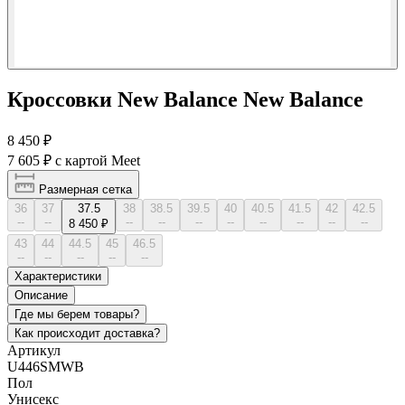
Кроссовки New Balance New Balance
8 450 ₽
7 605 ₽
с картой Meet
Размерная сетка
36
37
37.5
38
38.5
39.5
40
40.5
41.5
42
42.5
--
--
--
--
--
--
--
--
--
--
8 450 ₽
43
44
44.5
45
46.5
--
--
--
--
--
Характеристики
Описание
Где мы берем товары?
Как происходит доставка?
Артикул
U446SMWB
Пол
Унисекс