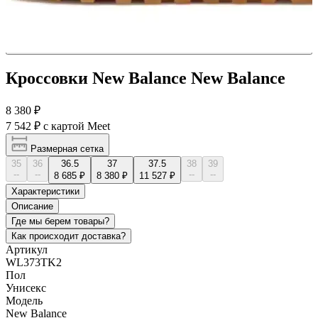
Кроссовки New Balance New Balance
8 380 ₽
7 542 ₽
с картой Meet
Размерная сетка
35
36
36.5
37
37.5
38
39
--
--
--
--
8 685 ₽
8 380 ₽
11 527 ₽
Характеристики
Описание
Где мы берем товары?
Как происходит доставка?
Артикул
WL373TK2
Пол
Унисекс
Модель
New Balance