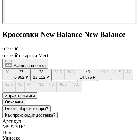
Кроссовки New Balance New Balance
6 952 ₽
6 257 ₽
с картой Meet
Размерная сетка
36
37
38
38.5
39.5
40
40.5
41.5
42
--
--
--
--
--
--
6 952 ₽
12 112 ₽
14 875 ₽
42.5
43
44
44.5
45
46.5
47.5
--
--
--
--
--
--
--
Характеристики
Описание
Где мы берем товары?
Как происходит доставка?
Артикул
MS327RE1
Пол
Унисекс