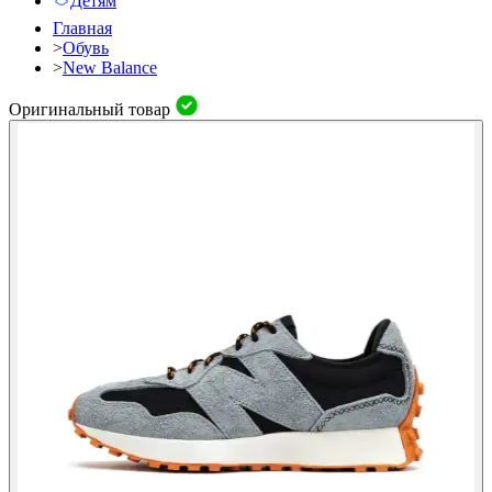
Детям
Главная
>
Обувь
>
New Balance
Оригинальный товар