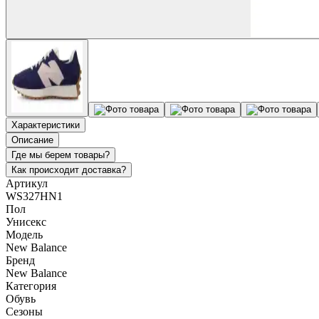
Характеристики
Описание
Где мы берем товары?
Как происходит доставка?
Артикул
WS327HN1
Пол
Унисекс
Модель
New Balance
Бренд
New Balance
Категория
Обувь
Сезоны