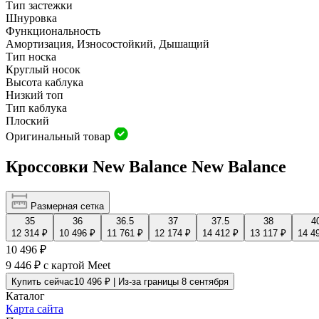
Тип застежки
Шнуровка
Функциональность
Амортизация, Износостойкий, Дышащий
Тип носка
Круглый носок
Высота каблука
Низкий топ
Тип каблука
Плоский
Оригинальный товар
Кроссовки New Balance New Balance
Размерная сетка
35
36
36.5
37
37.5
38
4
12 314 ₽
10 496 ₽
11 761 ₽
12 174 ₽
14 412 ₽
13 117 ₽
14 4
10 496 ₽
9 446 ₽
с картой Meet
Купить сейчас
10 496 ₽ | Из-за границы 8 сентября
Каталог
Карта сайта