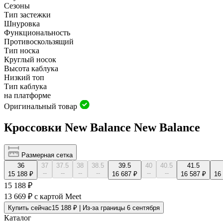
Сезоны
Тип застежки
Шнуровка
Функциональность
Противоскользящий
Тип носка
Круглый носок
Высота каблука
Низкий топ
Тип каблука
на платформе
Оригинальный товар
Кроссовки New Balance New Balance
Размерная сетка
36
37
37.5
38
38.5
39.5
40
40.5
41.5
--
--
--
--
--
--
15 188 ₽
16 687 ₽
16 587 ₽
16
15 188 ₽
13 669 ₽
с картой Meet
Купить сейчас
15 188 ₽ | Из-за границы 6 сентября
Каталог