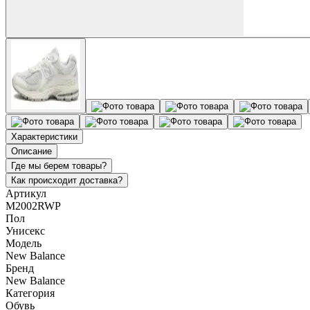
Характеристики
Описание
Где мы берем товары?
Как происходит доставка?
Артикул
M2002RWP
Пол
Унисекс
Модель
New Balance
Бренд
New Balance
Категория
Обувь