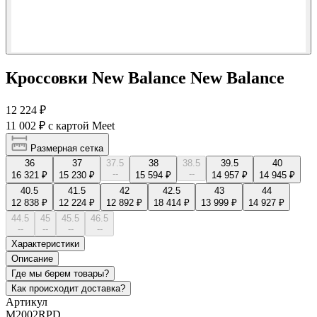
Кроссовки New Balance New Balance
12 224 ₽
11 002 ₽
с картой Meet
Размерная сетка
36
37
37.5
38
38.5
39.5
40
--
--
16 321 ₽
15 230 ₽
15 594 ₽
14 957 ₽
14 945 ₽
40.5
41.5
42
42.5
43
44
12 838 ₽
12 224 ₽
12 892 ₽
18 414 ₽
13 999 ₽
14 927 ₽
44.5
45
45.5
46.5
--
--
--
--
Характеристики
Описание
Где мы берем товары?
Как происходит доставка?
Артикул
M2002RPD