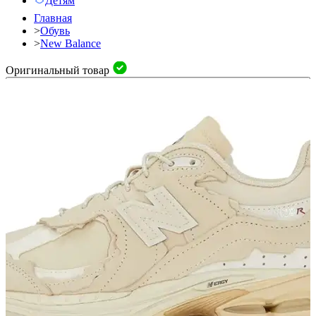
Детям
Главная
>
Обувь
>
New Balance
Оригинальный товар