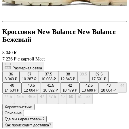
Кроссовки New Balance New Balance
Бежевый
8 040 ₽
7 236 ₽
с картой Meet
Размерная сетка
36
37
37.5
38
38.5
39.5
--
8 040 ₽
10 287 ₽
10 068 ₽
12 845 ₽
17 591 ₽
40
40.5
41.5
42
42.5
43
44
--
14 634 ₽
12 004 ₽
10 592 ₽
10 479 ₽
13 699 ₽
18 004 ₽
44.5
45.5
46.5
47
47.5
49
50
51
52
--
--
--
--
--
--
--
--
--
Характеристики
Описание
Где мы берем товары?
Как происходит доставка?