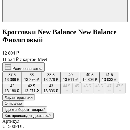
Кроссовки New Balance New Balance
Фиолетовый
12 804 ₽
11 524 ₽
с картой Meet
Размерная сетка
37.5
38
38.5
40
40.5
41.5
13 386 ₽
13 276 ₽
13 276 ₽
13 611 ₽
12 804 ₽
13 033 ₽
42
42.5
43
44.5
45
45.5
46.5
47
47.5
--
--
--
--
--
--
13 180 ₽
13 271 ₽
18 306 ₽
Характеристики
Описание
Где мы берем товары?
Как происходит доставка?
Артикул
U1500PUL