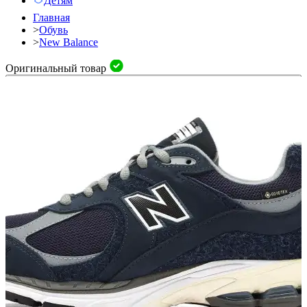
Детям
Главная
>
Обувь
>
New Balance
Оригинальный товар