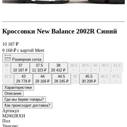
Кроссовки New Balance 2002R Синий
10 187 ₽
9 168 ₽
с картой Meet
Размерная сетка
36
37
37.5
38
38.5
39.5
40
40.5
41.5
--
--
--
--
--
--
10 187 ₽
11 323 ₽
20 412 ₽
42.5
43
44
44.5
45
45.5
46.5
47.5
--
--
--
--
29 778 ₽
29 168 ₽
28 245 ₽
30 208 ₽
Характеристики
Описание
Где мы берем товары?
Как происходит доставка?
Артикул
M2002RXH
Пол
Унисекс