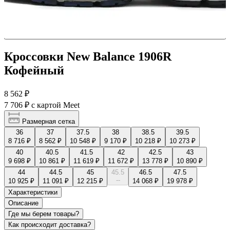
Кроссовки New Balance 1906R
Кофейный
8 562 ₽
7 706 ₽
с картой Meet
Размерная сетка
36
37
37.5
38
38.5
39.5
8 716 ₽
8 562 ₽
10 548 ₽
9 170 ₽
10 218 ₽
10 273 ₽
40
40.5
41.5
42
42.5
43
9 698 ₽
10 861 ₽
11 619 ₽
11 672 ₽
13 778 ₽
10 890 ₽
44
44.5
45
45.5
46.5
47.5
--
10 925 ₽
11 091 ₽
12 215 ₽
14 068 ₽
19 978 ₽
Характеристики
Описание
Где мы берем товары?
Как происходит доставка?