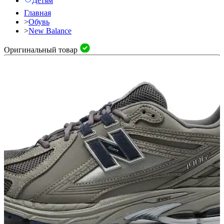
Детям
Главная
>
Обувь
>
New Balance
Оригинальный товар