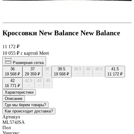
Кроссовки New Balance New Balance
11 172 ₽
10 055 ₽
с картой Meet
Размерная сетка
36
37
38
38.5
39.5
40
40.5
41.5
--
--
--
--
19 568 ₽
29 359 ₽
19 568 ₽
11 172 ₽
42
42.5
43
45
--
--
--
16 771 ₽
Характеристики
Описание
Где мы берем товары?
Как происходит доставка?
Артикул
ML574JSA
Пол
Унисекс