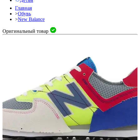
Детям
Главная
>
Обувь
>
New Balance
Оригинальный товар