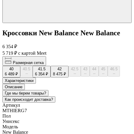
Кроссовки New Balance New Balance
6 354 ₽
5 719 ₽
с картой Meet
Размерная сетка
40
40.5
41.5
42
42.5
43
44
45
46.5
--
--
--
--
--
--
6 489 ₽
6 354 ₽
8 475 ₽
Характеристики
Описание
Где мы берем товары?
Как происходит доставка?
Артикул
MTHIERG7
Пол
Унисекс
Модель
New Balance