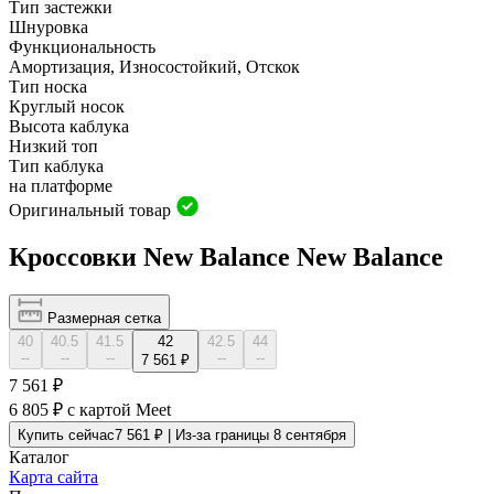
Тип застежки
Шнуровка
Функциональность
Амортизация, Износостойкий, Oтскок
Тип носка
Круглый носок
Высота каблука
Низкий топ
Тип каблука
на платформе
Оригинальный товар
Кроссовки New Balance New Balance
Размерная сетка
40
40.5
41.5
42
42.5
44
--
--
--
--
--
7 561 ₽
7 561 ₽
6 805 ₽
с картой Meet
Купить сейчас
7 561 ₽ | Из-за границы 8 сентября
Каталог
Карта сайта