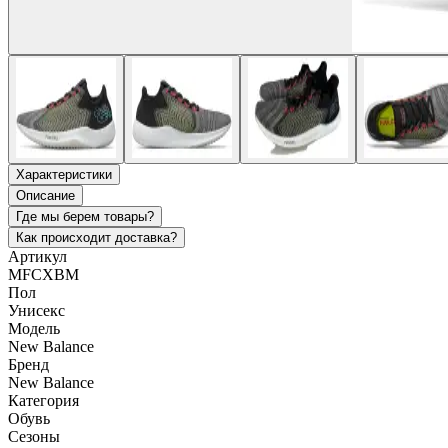
Характеристики
Описание
Где мы берем товары?
Как происходит доставка?
Артикул
MFCXBM
Пол
Унисекс
Модель
New Balance
Бренд
New Balance
Категория
Обувь
Сезоны