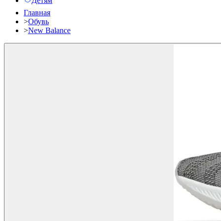
Детям
Главная
>
Обувь
>
New Balance