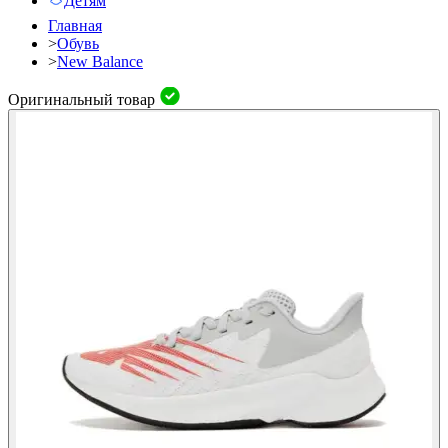
Детям
Главная
>
Обувь
>
New Balance
Оригинальный товар