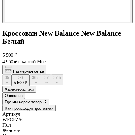
Кроссовки New Balance New Balance
Белый
5 500 ₽
4 950 ₽
с картой Meet
Размерная сетка
35
36
36.5
37
37.5
--
--
--
--
5 500 ₽
Характеристики
Описание
Где мы берем товары?
Как происходит доставка?
Артикул
WFCPZSC
Пол
Женское