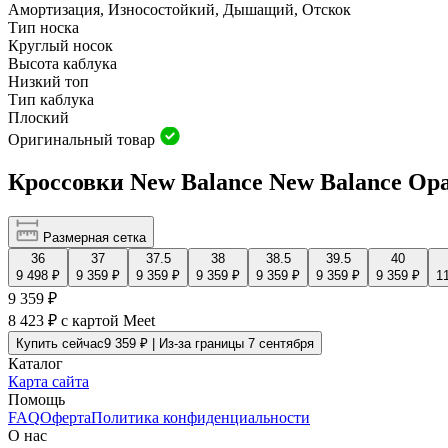
Амортизация, Износостойкий, Дышащий, Oтскок
Тип носка
Круглый носок
Высота каблука
Низкий топ
Тип каблука
Плоский
Оригинальный товар
Кроссовки New Balance New Balance О
Размерная сетка
36
37
37.5
38
38.5
39.5
40
9 498 ₽
9 359 ₽
9 359 ₽
9 359 ₽
9 359 ₽
9 359 ₽
9 359 ₽
1
9 359 ₽
8 423 ₽
с картой Meet
Купить сейчас
9 359 ₽ | Из-за границы 7 сентября
Каталог
Карта сайта
Помощь
FAQ
Оферта
Политика конфиденциальности
О нас