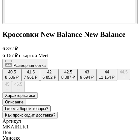
Кроссовки New Balance New Balance
6 852 ₽
6 167 ₽
с картой Meet
Размерная сетка
40.5
41.5
42
42.5
43
44
44.5
--
8 506 ₽
7 961 ₽
6 852 ₽
8 087 ₽
9 694 ₽
11 164 ₽
45
46.5
--
--
Характеристики
Описание
Где мы берем товары?
Как происходит доставка?
Артикул
MKAIRLK1
Пол
Унисекс