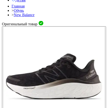
Детям
Главная
>
Обувь
>
New Balance
Оригинальный товар