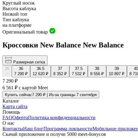
Круглый носок
Высота каблука
Низкий топ
Тип каблука
на платформе
Оригинальный товар
Кроссовки New Balance New Balance
Размерная сетка
35
36
36.5
37
37.5
38
39
4
--
7 290 ₽
12 620 ₽
8 352 ₽
7 532 ₽
8 556 ₽
10 897 ₽
8 71
7 290 ₽
6 561 ₽
с картой Meet
Купить сейчас
7 290 ₽ | Из-за границы 7 сентября
Каталог
Карта сайта
Помощь
FAQ
Оферта
Политика конфиденциальности
О нас
Контакты
Наш блог
Программа лояльности
Мобильное приложе
Скачай приложение и получи 5000 meet-бонусов