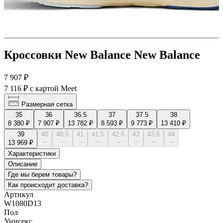
Кроссовки New Balance New Balance
7 907 ₽
7 116 ₽
с картой Meet
Размерная сетка
35
36
36.5
37
37.5
38
8 380 ₽
7 907 ₽
13 782 ₽
8 593 ₽
9 773 ₽
13 410 ₽
39
40
40.5
41
41.5
42.5
43
43.5
44
--
--
--
--
--
--
--
--
13 969 ₽
Характеристики
Описание
Где мы берем товары?
Как происходит доставка?
Артикул
W1080D13
Пол
Унисекс