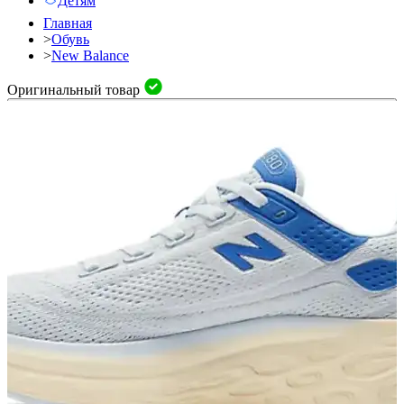
Детям
Главная
>
Обувь
>
New Balance
Оригинальный товар