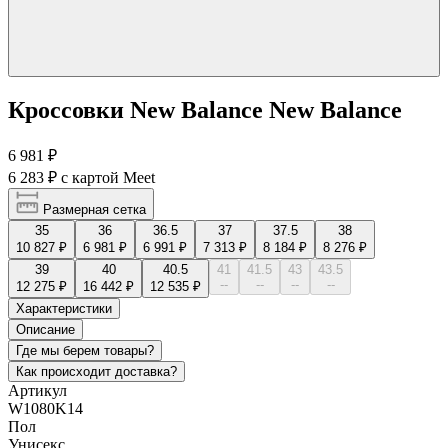
Кроссовки New Balance New Balance
6 981 ₽
6 283 ₽
с картой Meet
Размерная сетка
35
36
36.5
37
37.5
38
10 827 ₽
6 981 ₽
6 991 ₽
7 313 ₽
8 184 ₽
8 276 ₽
39
40
40.5
41
41.5
43
43.5
--
--
--
--
12 275 ₽
16 442 ₽
12 535 ₽
Характеристики
Описание
Где мы берем товары?
Как происходит доставка?
Артикул
W1080K14
Пол
Унисекс