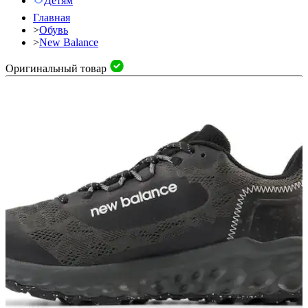
Детям
Главная
>
Обувь
>
New Balance
Оригинальный товар