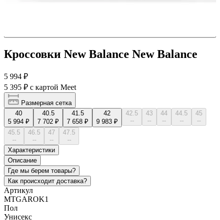
Кроссовки New Balance New Balance
5 994 ₽
5 395 ₽
с картой Meet
Размерная сетка
40
40.5
41.5
42
42.5
43
44
44.5
45
--
--
--
--
--
5 994 ₽
7 702 ₽
7 658 ₽
9 983 ₽
45.5
46.5
47
47.5
--
--
--
--
Характеристики
Описание
Где мы берем товары?
Как происходит доставка?
Артикул
MTGAROK1
Пол
Унисекс