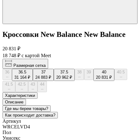
Кроссовки New Balance New Balance
20 831 ₽
18 748 ₽
с картой Meet
Размерная сетка
36
36.5
37
37.5
38
39
40
40.5
--
--
--
--
31 164 ₽
24 883 ₽
20 962 ₽
20 831 ₽
41.5
42.5
43
44
--
--
--
--
Характеристики
Описание
Где мы берем товары?
Как происходит доставка?
Артикул
WRCELVD4
Пол
Унисекс