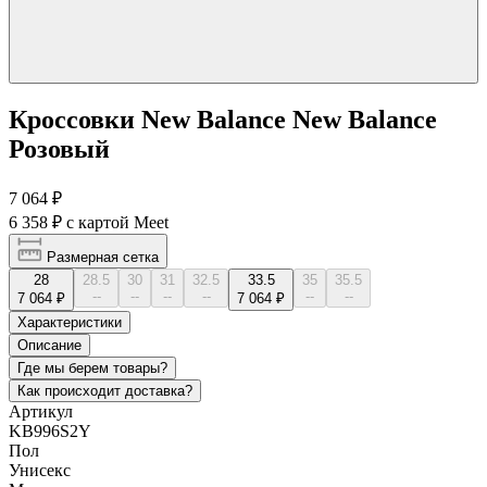
Кроссовки New Balance New Balance
Розовый
7 064 ₽
6 358 ₽
с картой Meet
Размерная сетка
28
28.5
30
31
32.5
33.5
35
35.5
--
--
--
--
--
--
7 064 ₽
7 064 ₽
Характеристики
Описание
Где мы берем товары?
Как происходит доставка?
Артикул
KB996S2Y
Пол
Унисекс