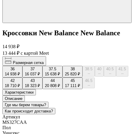
Кроссовки New Balance New Balance
14 938 ₽
13 444 ₽
с картой Meet
Размерная сетка
36
37
37.5
38
38.5
40
40.5
41.5
--
--
--
--
14 938 ₽
16 037 ₽
15 638 ₽
25 820 ₽
42
43
44
45
46.5
--
18 710 ₽
18 323 ₽
20 808 ₽
17 111 ₽
Характеристики
Описание
Где мы берем товары?
Как происходит доставка?
Артикул
MS327CAA
Пол
Унисекс