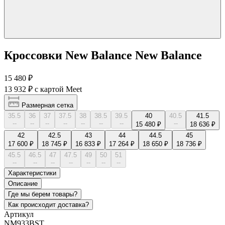
Кроссовки New Balance New Balance
15 480 ₽
13 932 ₽
с картой Meet
Размерная сетка
35.5
36
37
37.5
38
38.5
39.5
40
40.5
41.5
--
--
--
--
--
--
--
--
15 480 ₽
18 636 ₽
42
42.5
43
44
44.5
45
17 600 ₽
18 745 ₽
16 833 ₽
17 264 ₽
18 650 ₽
18 736 ₽
45.5
46.5
47
47.5
49
50
51
--
--
--
--
--
--
--
Характеристики
Описание
Где мы берем товары?
Как происходит доставка?
Артикул
NM933BST