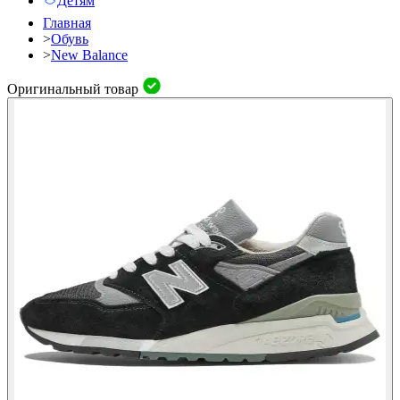
Детям
Главная
>
Обувь
>
New Balance
Оригинальный товар