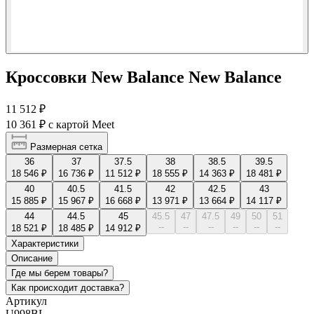
Кроссовки New Balance New Balance
11 512 ₽
10 361 ₽
с картой Meet
Размерная сетка
36
37
37.5
38
38.5
39.5
18 546 ₽
16 736 ₽
11 512 ₽
18 555 ₽
14 363 ₽
18 481 ₽
40
40.5
41.5
42
42.5
43
15 885 ₽
15 967 ₽
16 668 ₽
13 971 ₽
13 664 ₽
14 117 ₽
44
44.5
45
45.5
47
47.5
49
50
51
--
--
--
--
--
--
18 521 ₽
18 485 ₽
14 912 ₽
Характеристики
Описание
Где мы берем товары?
Как происходит доставка?
Артикул
U998BL