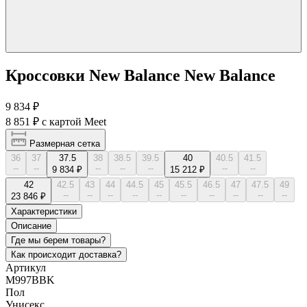
Кроссовки New Balance New Balance
9 834 ₽
8 851 ₽
с картой Meet
Размерная сетка
36
37
37.5
38
38.5
39.5
40
40.5
41.5
--
--
--
--
--
--
--
9 834 ₽
15 212 ₽
42
42.5
43
44
44.5
45
45.5
46.5
47
47.5
49
--
--
--
--
--
--
--
--
--
--
23 846 ₽
Характеристики
Описание
Где мы берем товары?
Как происходит доставка?
Артикул
M997BBK
Пол
Унисекс