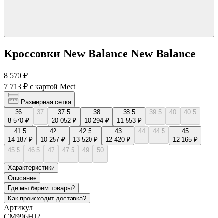
Кроссовки New Balance New Balance
8 570 ₽
7 713 ₽
с картой Meet
Размерная сетка
36
37
37.5
38
38.5
39.5
40
40.5
--
--
--
--
8 570 ₽
20 052 ₽
10 294 ₽
11 553 ₽
41.5
42
42.5
43
44
44.5
45
--
--
14 187 ₽
10 257 ₽
13 520 ₽
12 420 ₽
12 165 ₽
45.5
46.5
47
47.5
49
50
--
--
--
--
--
--
Характеристики
Описание
Где мы берем товары?
Как происходит доставка?
Артикул
CM996HJ2