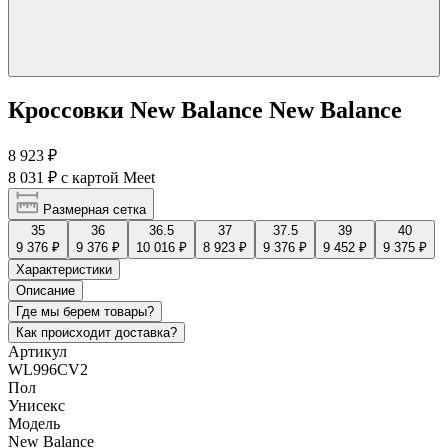
Кроссовки New Balance New Balance
8 923 ₽
8 031 ₽
с картой Meet
Размерная сетка
35
36
36.5
37
37.5
39
40
9 376 ₽
9 376 ₽
10 016 ₽
8 923 ₽
9 376 ₽
9 452 ₽
9 375 ₽
Характеристики
Описание
Где мы берем товары?
Как происходит доставка?
Артикул
WL996CV2
Пол
Унисекс
Модель
New Balance