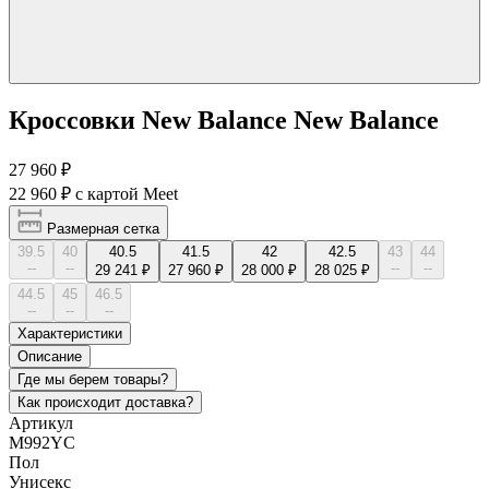
Кроссовки New Balance New Balance
27 960 ₽
22 960 ₽
с картой Meet
Размерная сетка
39.5
40
40.5
41.5
42
42.5
43
44
--
--
--
--
29 241 ₽
27 960 ₽
28 000 ₽
28 025 ₽
44.5
45
46.5
--
--
--
Характеристики
Описание
Где мы берем товары?
Как происходит доставка?
Артикул
M992YC
Пол
Унисекс