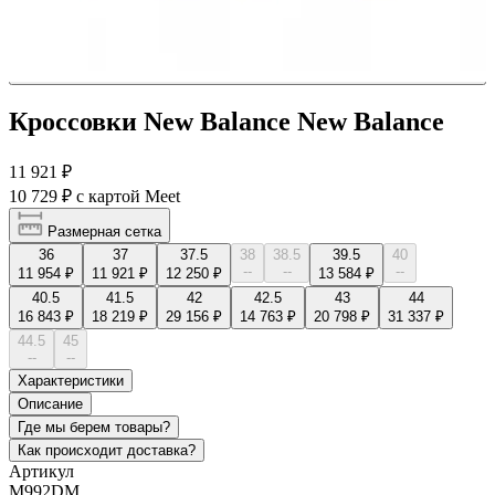
Кроссовки New Balance New Balance
11 921 ₽
10 729 ₽
с картой Meet
Размерная сетка
36
37
37.5
38
38.5
39.5
40
--
--
--
11 954 ₽
11 921 ₽
12 250 ₽
13 584 ₽
40.5
41.5
42
42.5
43
44
16 843 ₽
18 219 ₽
29 156 ₽
14 763 ₽
20 798 ₽
31 337 ₽
44.5
45
--
--
Характеристики
Описание
Где мы берем товары?
Как происходит доставка?
Артикул
M992DM