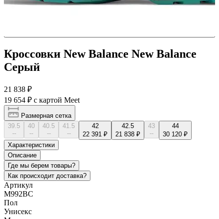
Кроссовки New Balance New Balance
Серый
21 838 ₽
19 654 ₽
с картой Meet
Размерная сетка
39.5
40
40.5
41.5
42
42.5
43
44
--
--
--
--
--
22 391 ₽
21 838 ₽
30 120 ₽
Характеристики
Описание
Где мы берем товары?
Как происходит доставка?
Артикул
M992BC
Пол
Унисекс